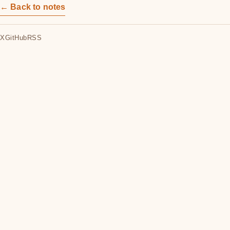
← Back to notes
X
GitHub
RSS